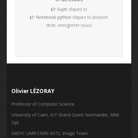
Sujet
cliquez ici
Notebook python
cliquez ici (bouton
droit, enregistrer sous)
Olivier LÉZORAY
Professor of Computer Science.
University of Caen, IUT Grand Ouest Normandie, MMI
Dpt.
GREYC UMR CNRS 6072, Image Team.